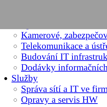
PRODUKTY
Dodávky výpočetní te
Spotřební materiál
Kamerové, zabezpečov
Telekomunikace a úst
Budování IT infrastru
Dodávky informačních
Služby
Správa sítí a IT ve fir
Opravy a servis HW