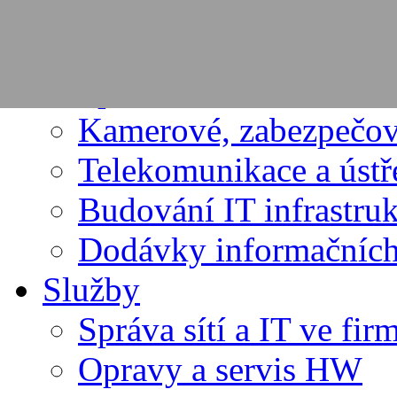
PRODUKTY
Dodávky výpočetní te
Spotřební materiál
Kamerové, zabezpečov
Telekomunikace a úst
Budování IT infrastru
Dodávky informačních
Služby
Správa sítí a IT ve fir
Opravy a servis HW