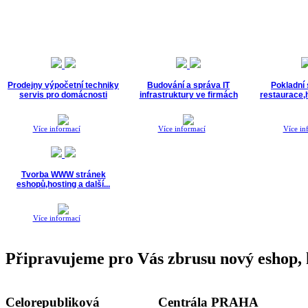
Prodejny výpočetní techniky
Budování a správa IT
Pokladní
servis pro domácnosti
infrastruktury ve firmách
restaurace,h
Více informací
Více informací
Více in
Tvorba WWW stránek
eshopů,hosting a další...
Více informací
Připravujeme pro Vás zbrusu nový eshop, 
Celorepubliková
Centrála PRAHA