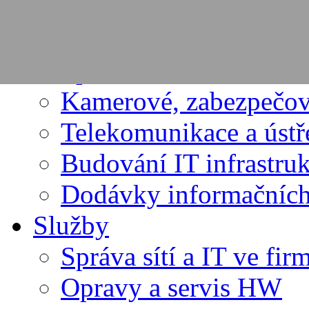
PRODUKTY
Dodávky výpočetní te
Spotřební materiál
Kamerové, zabezpečov
Telekomunikace a úst
Budování IT infrastru
Dodávky informačních
Služby
Správa sítí a IT ve fir
Opravy a servis HW