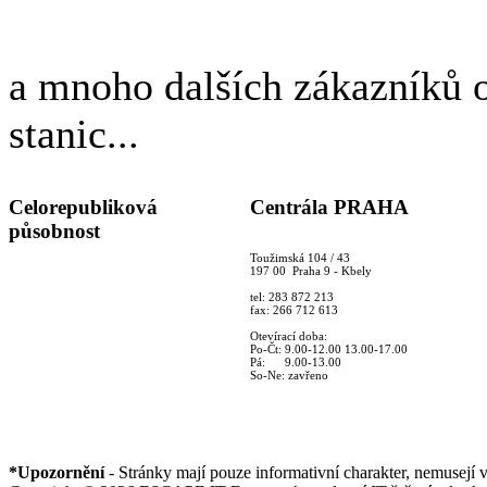
a mnoho dalších zákazníků 
stanic...
Celorepubliková
Centrála PRAHA
působnost
Toužimská 104 / 43
197 00 Praha 9 - Kbely
tel: 283 872 213
fax: 266 712 613
Otevírací doba:
Po-Čt: 9.00-12.00 13.00-17.00
Pá: 9.00-13.00
So-Ne: zavřeno
*Upozornění
- Stránky mají pouze informativní charakter, nemusejí 