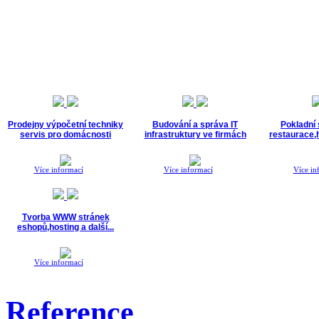
Prodejny výpočetní techniky
Budování a správa IT
Pokladní
servis pro domácnosti
infrastruktury ve firmách
restaurace,h
Více informací
Více informací
Více in
Tvorba WWW stránek
eshopů,hosting a další...
Více informací
Reference