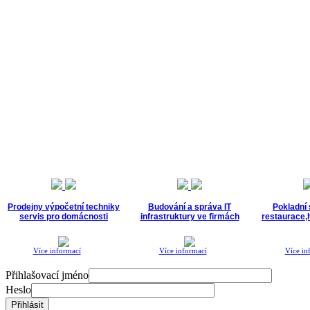
Prodejny výpočetní techniky
Budování a správa IT
Pokladní
servis pro domácnosti
infrastruktury ve firmách
restaurace,h
Více informací
Více informací
Více in
Přihlašovací jméno
Heslo