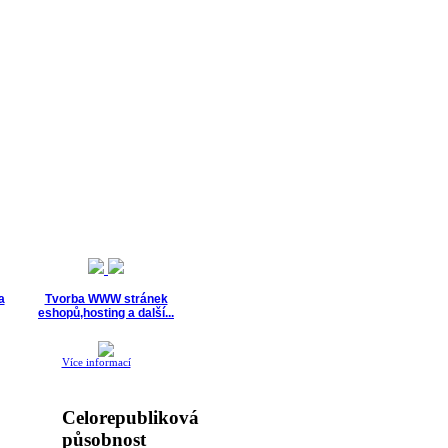
a
Tvorba WWW stránek
eshopů,hosting a další...
Více informací
Celorepubliková
působnost