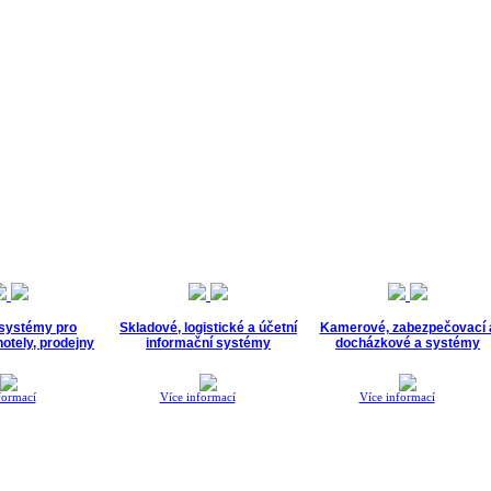
 systémy pro
Skladové, logistické a účetní
Kamerové, zabezpečovací 
otely, prodejny
informační systémy
docházkové a systémy
formací
Více informací
Více informací