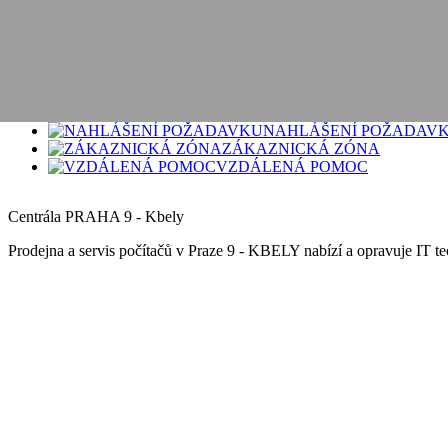
Podpora
Kontakty
Logo
AKČNÍ
ESHOP
NAHLÁŠENÍ POŽADAV
ZÁKAZNICKÁ ZÓNA
VZDÁLENÁ POMOC
Centrála PRAHA 9 - Kbely
Prodejna a servis počítačů v Praze 9 - KBELY nabízí a opravuje IT tec