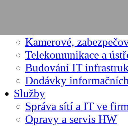
PRODUKTY
Dodávky výpočetní te
Spotřební materiál
Kamerové, zabezpečov
Telekomunikace a úst
Budování IT infrastru
Dodávky informačních
Služby
Správa sítí a IT ve fir
Opravy a servis HW