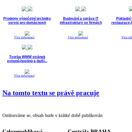
Prodejny výpočetní techniky
Budování a správa IT
Pokladní
servis pro domácnosti
infrastruktury ve firmách
restaurace,h
Více informací
Více informací
Více in
Tvorba WWW stránek
eshopů,hosting a další...
Více informací
Na tomto textu se právě pracuje
Omlouváme se, obsah bude v krátké době publikován
Celorepubliková
Centrála PRAHA